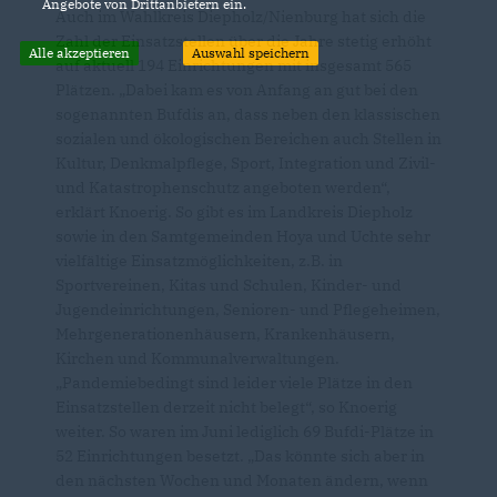
Angebote von Drittanbietern ein.
Auch im Wahlkreis Diepholz/Nienburg hat sich die
Zahl der Einsatzstellen über die Jahre stetig erhöht
Alle akzeptieren
Auswahl speichern
auf aktuell 194 Einrichtungen mit insgesamt 565
Plätzen. „Dabei kam es von Anfang an gut bei den
sogenannten Bufdis an, dass neben den klassischen
sozialen und ökologischen Bereichen auch Stellen in
Kultur, Denkmalpflege, Sport, Integration und Zivil-
und Katastrophenschutz angeboten werden“,
erklärt Knoerig. So gibt es im Landkreis Diepholz
sowie in den Samtgemeinden Hoya und Uchte sehr
vielfältige Einsatzmöglichkeiten, z.B. in
Sportvereinen, Kitas und Schulen, Kinder- und
Jugendeinrichtungen, Senioren- und Pflegeheimen,
Mehrgenerationenhäusern, Krankenhäusern,
Kirchen und Kommunalverwaltungen.
Pandemiebedingt sind leider viele Plätze in den
Einsatzstellen derzeit nicht belegt“, so Knoerig
weiter. So waren im Juni lediglich 69 Bufdi-Plätze in
52 Einrichtungen besetzt. „Das könnte sich aber in
den nächsten Wochen und Monaten ändern, wenn