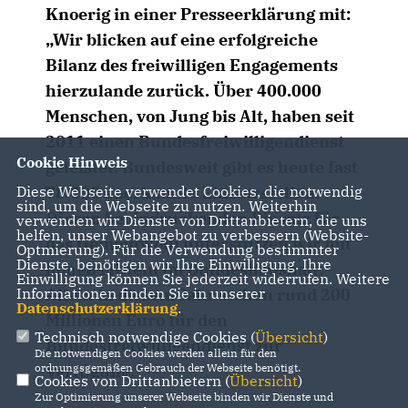
Knoerig in einer Presseerklärung mit:
Wir blicken auf eine erfolgreiche
Bilanz des freiwilligen Engagements
hierzulande zurück. Über 400.000
Menschen, von Jung bis Alt, haben seit
2011 einen Bundesfreiwilligendienst
Cookie Hinweis
geleistet. Bundesweit gibt es heute fast
78.000 anerkannte Einsatzstellen.
Diese Webseite verwendet Cookies, die notwendig
sind, um die Webseite zu nutzen. Weiterhin
Diesen beeindruckenden Einsatz für
verwenden wir Dienste von Drittanbietern, die uns
helfen, unser Webangebot zu verbessern (Website-
das Gemeinwohl unterstützen wir mit
Optmierung). Für die Verwendung bestimmter
Dienste, benötigen wir Ihre Einwilligung. Ihre
hohen Mitteln im Bundeshaushalt:
Einwilligung können Sie jederzeit widerrufen. Weitere
Allein in diesem Jahr stehen rund 200
Informationen finden Sie in unserer
Datenschutzerklärung
.
Millionen Euro für den
Technisch notwendige Cookies (
Übersicht
)
Bundesfreiwilligendienst zur
Die notwendigen Cookies werden allein für den
Verfügung.“
ordnungsgemäßen Gebrauch der Webseite benötigt.
Cookies von Drittanbietern (
Übersicht
)
Zur Optimierung unserer Webseite binden wir Dienste und