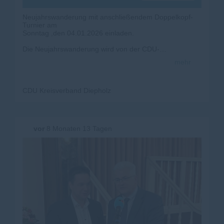
Neujahrswanderung mit anschließendem Doppelkopf-
Turnier am
Sonntag ,den 04.01.2026 einladen.
Die Neujahrswanderung wird von der CDU-
Samtgemeinde
mehr
Kirchdorf ausgerichtet.
Nachfolgend der Ablauf:
CDU Kreisverband Diepholz
10.00 Uhr freiwillige Teilnahme am Gottesdienst im
Gemeindehaus, Marktstraße 3 in
27245 Kirchdorf
vor
8 Monaten 13 Tagen
11.00 Uhr Start der Wanderung ab Landhotel
Baumannshof,
Kuppendorfer Straße 2 in 27245 Kirchdorf
13.00 Uhr Kohl+Pinkel-Essen im Landhotel
Baumannshof
14.30 Uhr Doppelkopf-Turnier im Landhotel
Baumannshof
Für die drei bestplatzierten Teilnehmenden sind
attraktive Preise vorgesehen.