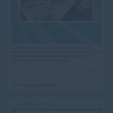
Der CDU Kreisverband Diepholz bringt sich ein! 💪
Gemeinsam mit interessierten Mitgliedern haben wir uns
intensiv mit dem Entwurf des Leitantrags der CDU
Niedersachsen auseinandergesetzt.
In einer engagierten Diskussion wurden Ideen
mehr
entwickelt, Inhalte hinterfragt und konkrete
Änderungsvorschläge erarbeitet. Diese bringen wir nun
in den weiteren Prozess zum Landesparteitag ein.
CDU Kreisverband Diepholz
So lebt innerparteiliche Demokratie ? durch Mitwirkung,
Austausch und klare Positionen vor Ort. #
CDU
#
CDUNiedersachsen
#
diepholz
#
KreisverbandDiepholz
#
leitantrag
vor
4 Monaten 4 Tagen