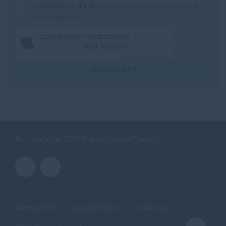
Ich akzeptiere die
Datenschutzbestimmungen
und
habe sie gelesen.
*
Anti-Roboter-Verifizierung
Hier klicken
Friendly
Captcha ⇗
ABSCHICKEN
Homepage des CDU-Kreisverbandes Diepholz
IMPRESSUM
DATENSCHUTZ
KONTAKT