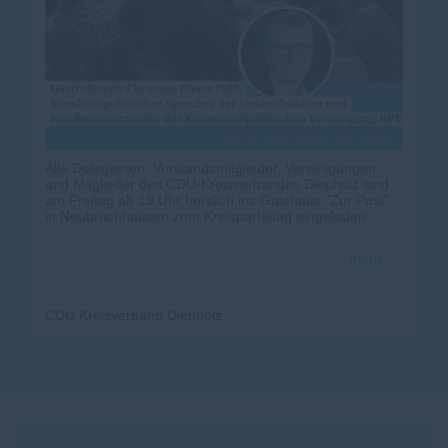
Alle Delegierten, Vorstandsmitglieder, Vereinigungen
und Mitglieder des CDU-Kreisverbandes Diepholz sind
am Freitag ab 19 Uhr herzlich ins Gasthaus "Zur Post"
in Neubruchhausen zum Kreisparteitag eingeladen.
Auf dem Programm stehen unter anderem die Wahl des
mehr
Ersten Vorsitzenden sowie weitere wichtige Themen für
unseren Kreisverband.
Besonders freuen wir uns auf Christian Haase MdB,
CDU Kreisverband Diepholz
haushaltspolitischer Sprecher der CDU/CSU-
Bundestagsfraktion und Bundesvorsitzender der
Kommunalpolitischen Vereinigung (KPV). Er wird
Impulse zu aktuellen Herausforderungen in der Bundes-
und Kommunalpolitik geben und steht anschließend für
Diskussionen zur Verfügung.
Der CDU-Kreisverband Diepholz freut sich auf eine rege