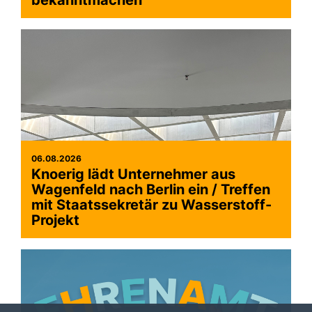
bekanntmachen
06.08.2026
Knoerig lädt Unternehmer aus
Wagenfeld nach Berlin ein / Treffen
mit Staatssekretär zu Wasserstoff-
Projekt