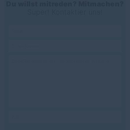
Du willst mitreden? Mitmachen?
Beteiligung und einen spannenden Abend!
Super! Kontaktier uns!
#kreisparteitag #
cdu
#
diepholz
Axel Knoerig Marcel Scharrelmann Christian Haase