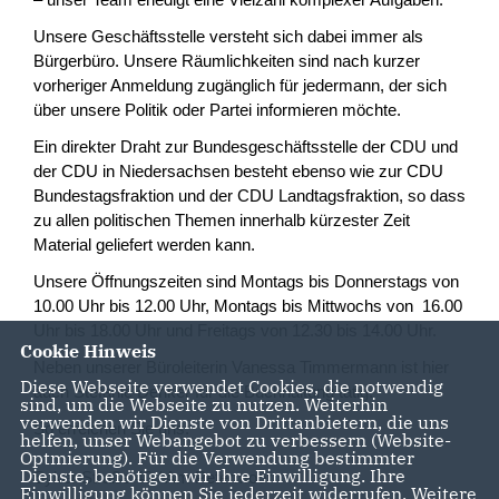
– unser Team erledigt eine Vielzahl komplexer Aufgaben.
Unsere Geschäftsstelle versteht sich dabei immer als
Bürgerbüro. Unsere Räumlichkeiten sind nach kurzer
vorheriger Anmeldung zugänglich für jedermann, der sich
über unsere Politik oder Partei informieren möchte.
Ein direkter Draht zur Bundesgeschäftsstelle der CDU und
der CDU in Niedersachsen besteht ebenso wie zur CDU
Bundestagsfraktion und der CDU Landtagsfraktion, so dass
zu allen politischen Themen innerhalb kürzester Zeit
Material geliefert werden kann.
Unsere Öffnungszeiten sind Montags bis Donnerstags von
10.00 Uhr bis 12.00 Uhr, Montags bis Mittwochs von 16.00
Uhr bis 18.00 Uhr und Freitags von 12.30 bis 14.00 Uhr.
Cookie Hinweis
Neben unserer Büroleiterin Vanessa Timmermann ist hier
Diese Webseite verwendet Cookies, die notwendig
auch Stefanie Denker für die Buchhaltung tätig.
sind, um die Webseite zu nutzen. Weiterhin
verwenden wir Dienste von Drittanbietern, die uns
So erreichen Sie uns:
helfen, unser Webangebot zu verbessern (Website-
Optmierung). Für die Verwendung bestimmter
Dienste, benötigen wir Ihre Einwilligung. Ihre
Syker Straße 40 / Am Petermoor
Einwilligung können Sie jederzeit widerrufen. Weitere