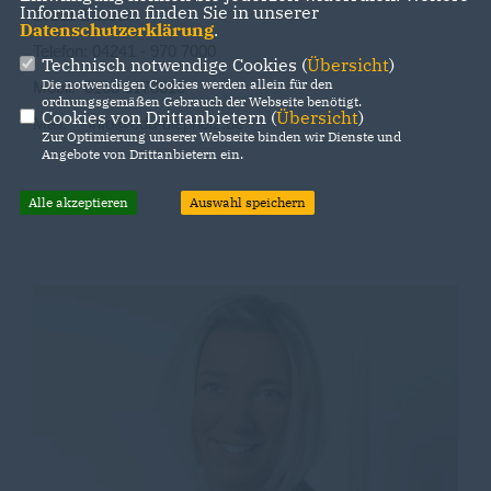
Informationen finden Sie in unserer
27211 Bassum
Datenschutzerklärung
.
Telefon: 04241 - 970 7000
Technisch notwendige Cookies (
Übersicht
)
Die notwendigen Cookies werden allein für den
Mobil: 0160 6170615
ordnungsgemäßen Gebrauch der Webseite benötigt.
Cookies von Drittanbietern (
Übersicht
)
Mail: info@cdu-diepholz.de
Zur Optimierung unserer Webseite binden wir Dienste und
Angebote von Drittanbietern ein.
Alle akzeptieren
Auswahl speichern