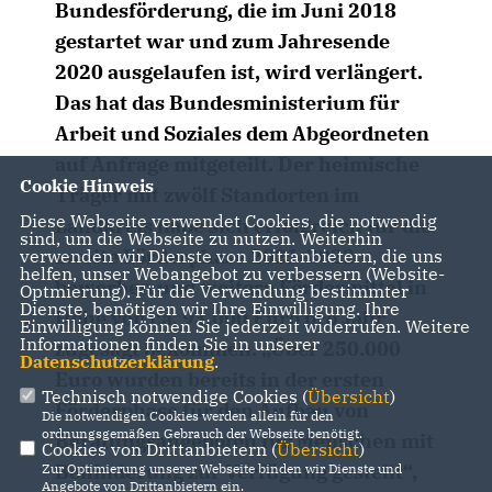
Bundesförderung, die im Juni 2018
gestartet war und zum Jahresende
2020 ausgelaufen ist, wird verlängert.
Das hat das Bundesministerium für
Arbeit und Soziales dem Abgeordneten
auf Anfrage mitgeteilt. Der heimische
Cookie Hinweis
Träger mit zwölf Standorten im
Diese Webseite verwendet Cookies, die notwendig
Landkreis habe sich erfolgreich für die
sind, um die Webseite zu nutzen. Weiterhin
zweite Förderphase 2021-2022
verwenden wir Dienste von Drittanbietern, die uns
helfen, unser Webangebot zu verbessern (Website-
beworben und weitere Fördermittel in
Optmierung). Für die Verwendung bestimmter
Dienste, benötigen wir Ihre Einwilligung. Ihre
Höhe von ca. 93.000 Euro pro Jahr
Einwilligung können Sie jederzeit widerrufen. Weitere
Informationen finden Sie in unserer
zugesagt bekommen. „Über 250.000
Datenschutzerklärung
.
Euro wurden bereits in der ersten
Technisch notwendige Cookies (
Übersicht
)
Förderphase für den Aufbau von
Die notwendigen Cookies werden allein für den
ordnungsgemäßen Gebrauch der Webseite benötigt.
Beratungsangeboten für Menschen mit
Cookies von Drittanbietern (
Übersicht
)
Behinderung zur Verfügung gestellt“,
Zur Optimierung unserer Webseite binden wir Dienste und
Angebote von Drittanbietern ein.