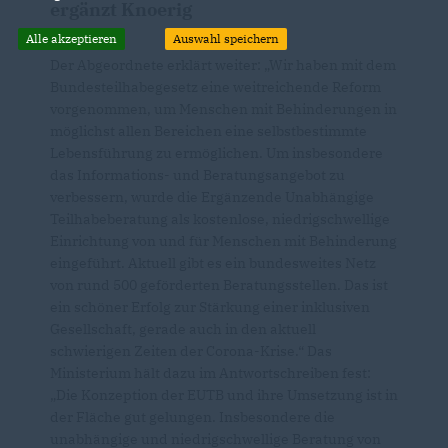
ergänzt Knoerig
Alle akzeptieren
Auswahl speichern
Der Abgeordnete erklärt weiter: „Wir haben mit dem
Bundesteilhabegesetz eine weitreichende Reform
vorgenommen, um Menschen mit Behinderungen in
möglichst allen Bereichen eine selbstbestimmte
Lebensführung zu ermöglichen. Um insbesondere
das Informations- und Beratungsangebot zu
verbessern, wurde die Ergänzende Unabhängige
Teilhabeberatung als kostenlose, niedrigschwellige
Einrichtung von und für Menschen mit Behinderung
eingeführt. Aktuell gibt es ein bundesweites Netz
von rund 500 geförderten Beratungsstellen. Das ist
ein schöner Erfolg zur Stärkung einer inklusiven
Gesellschaft, gerade auch in den aktuell
schwierigen Zeiten der Corona-Krise.“ Das
Ministerium hält dazu im Antwortschreiben fest:
Die Konzeption der EUTB und ihre Umsetzung ist in
der Fläche gut gelungen. Insbesondere die
unabhängige und niedrigschwellige Beratung von