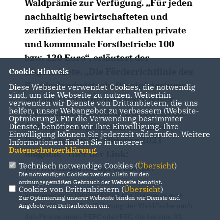
Waldprämie zur Verfügung. „Für jeden
nachhaltig bewirtschafteten und
zertifizierten Hektar erhalten private
und kommunale Forstbetriebe 100
bzw. 120 Euro“, erläutert der
Abgeordnete. „Die Förderrichtlinie des
Cookie Hinweis
Bundeslandwirtschaftsministeriums
Diese Webseite verwendet Cookies, die notwendig
sind, um die Webseite zu nutzen. Weiterhin
soll am Freitag im Bundesanzeiger
verwenden wir Dienste von Drittanbietern, die uns
helfen, unser Webangebot zu verbessern (Website-
veröffentlicht werden. Danach ist die
Optmierung). Für die Verwendung bestimmter
Antragstellung auf einem Online-
Dienste, benötigen wir Ihre Einwilligung. Ihre
Einwilligung können Sie jederzeit widerrufen. Weitere
Portal bis zum 30. Oktober 2021
Informationen finden Sie in unserer
Datenschutzerklärung
.
möglich.“ Hier der Link:
Technisch notwendige Cookies (
Übersicht
)
www.bundeswaldpraemie.de.
Die notwendigen Cookies werden allein für den
ordnungsgemäßen Gebrauch der Webseite benötigt.
Cookies von Drittanbietern (
Übersicht
)
Voraussetzung für den Erhalt der Prämie ist eine
Zur Optimierung unserer Webseite binden wir Dienste und
Nachhaltigkeits-Zertifizierung der Waldfläche nach
Angebote von Drittanbietern ein.
den Programmen PEFC oder FSC, die bis zum 30.