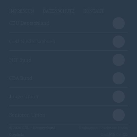
IMPRESSUM
DATENSCHUTZ
KONTAKT
CDU Deutschland
CDU Niedersachsen
MIT Bund
CDA Bund
Junge Union
Senioren Union
@2026 CDU - Kreisverband
Realisation: Sharkness Media
Diepholz
GmbH & Co. KG