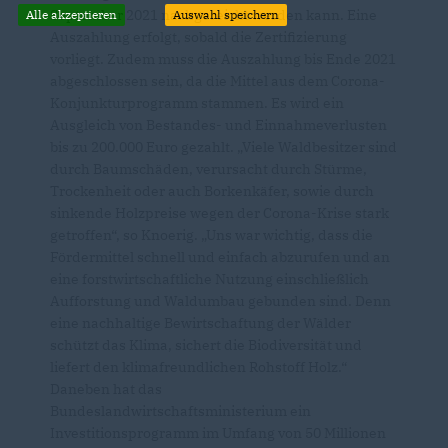
September 2021 nachgereicht werden kann. Eine
Alle akzeptieren
Auswahl speichern
Auszahlung erfolgt, sobald die Zertifizierung
vorliegt. Zudem muss die Auszahlung bis Ende 2021
abgeschlossen sein, da die Mittel aus dem Corona-
Konjunkturprogramm stammen. Es wird ein
Ausgleich von Bestandes- und Einnahmeverlusten
bis zu 200.000 Euro gezahlt. „Viele Waldbesitzer sind
durch Baumschäden, verursacht durch Stürme,
Trockenheit oder auch Borkenkäfer, sowie durch
sinkende Holzpreise wegen der Corona-Krise stark
getroffen“, so Knoerig. „Uns war wichtig, dass die
Fördermittel schnell und einfach abzurufen und an
eine forstwirtschaftliche Nutzung einschließlich
Aufforstung und Waldumbau gebunden sind. Denn
eine nachhaltige Bewirtschaftung der Wälder
schützt das Klima, sichert die Biodiversität und
liefert den klimafreundlichen Rohstoff Holz.“
Daneben hat das
Bundeslandwirtschaftsministerium ein
Investitionsprogramm im Umfang von 50 Millionen