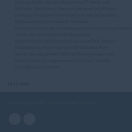
Euro gestartet, um den Einsatz von IT-Hard- und
Software, Maschinen, Geräten, Anlagen und Bauten
in der nachhaltigen Forstwirtschaft und der mobilen
Holzbearbeitung zu fördern. Näheres:
www.rentenbank.de/foerderangebote/bundesprogramme/wa
Auch über die Gemeinschaftsaufgabe
Agrarstruktur und Küstenschutz, kurz GAK, stehen
Waldhilfen in Höhe von rund 800 Millionen Euro
bereit, die zum großen Teil vom Bund getragen und
in der Fläche gut angenommen werden“, ergänzt
der MdB abschließend.
18.11.2020
Homepage des CDU-Kreisverbandes Diepholz