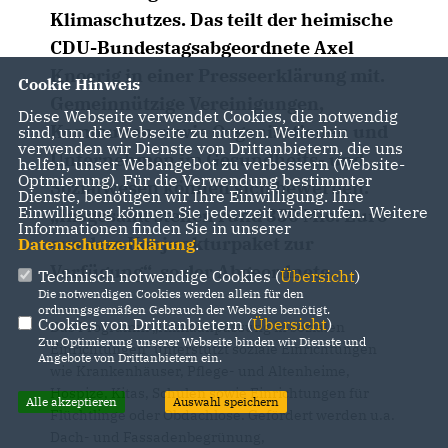
Klimaschutzes. Das teilt der heimische
CDU-Bundestagsabgeordnete Axel
Knoerig in einer Presseerklärung mit.
Cookie Hinweis
Gemeinnützige Vereinigungen,
Diese Webseite verwendet Cookies, die notwendig
Kommunen sowie Organisationen und
sind, um die Webseite zu nutzen. Weiterhin
verwenden wir Dienste von Drittanbietern, die uns
Unternehmen im Gesundheits- und
helfen, unser Webangebot zu verbessern (Website-
Optmierung). Für die Verwendung bestimmter
Sozialwesen können sich bewerben.
Dienste, benötigen wir Ihre Einwilligung. Ihre
Einwilligung können Sie jederzeit widerrufen. Weitere
Insgesamt stehen rund 350 Mio. Euro
Informationen finden Sie in unserer
aus dem Konjunkturpaket zur
Datenschutzerklärung
.
Verfügung“, so der Abgeordnete.
Technisch notwendige Cookies (
Übersicht
)
Die notwendigen Cookies werden allein für den
ordnungsgemäßen Gebrauch der Webseite benötigt.
Cookies von Drittanbietern (
Übersicht
)
Das Programm „Klimaanpassung in sozialen
Zur Optimierung unserer Webseite binden wir Dienste und
Einrichtungen“ unterstützt soziale Einrichtungen
Angebote von Drittanbietern ein.
wie Krankenhäuser, Pflege- und Altenheime,
Hospize, Kitas, Schulen sowie Einrichtungen für
Alle akzeptieren
Auswahl speichern
Flüchtlinge oder Obdachlose. Gefördert werden u.a.
Dach- und Fassadenbegrünung,