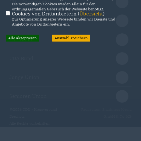
CDU Deutschland
Die notwendigen Cookies werden allein für den
ordnungsgemäßen Gebrauch der Webseite benötigt.
Cookies von Drittanbietern (
Übersicht
)
Zur Optimierung unserer Webseite binden wir Dienste und
CDU Niedersachsen
Angebote von Drittanbietern ein.
Alle akzeptieren
Auswahl speichern
MIT Bund
CDA Bund
Junge Union
Senioren Union
@2026 CDU - Kreisverband
Realisation: Sharkness Media
Diepholz
GmbH & Co. KG
Alle Rechte vorbehalten.