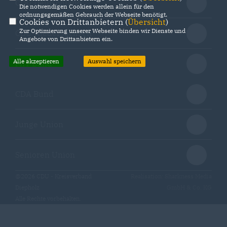
CDU Deutschland
Die notwendigen Cookies werden allein für den
ordnungsgemäßen Gebrauch der Webseite benötigt.
Cookies von Drittanbietern (
Übersicht
)
Zur Optimierung unserer Webseite binden wir Dienste und
CDU Niedersachsen
Angebote von Drittanbietern ein.
Alle akzeptieren
Auswahl speichern
MIT Bund
CDA Bund
Junge Union
Senioren Union
@2026 CDU - Kreisverband
Realisation: Sharkness Media
Diepholz
GmbH & Co. KG
Alle Rechte vorbehalten.