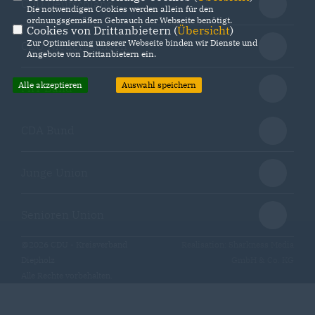
CDU Deutschland
Die notwendigen Cookies werden allein für den
ordnungsgemäßen Gebrauch der Webseite benötigt.
Cookies von Drittanbietern (
Übersicht
)
Zur Optimierung unserer Webseite binden wir Dienste und
CDU Niedersachsen
Angebote von Drittanbietern ein.
Alle akzeptieren
Auswahl speichern
MIT Bund
CDA Bund
Junge Union
Senioren Union
@2026 CDU - Kreisverband
Realisation: Sharkness Media
Diepholz
GmbH & Co. KG
Alle Rechte vorbehalten.