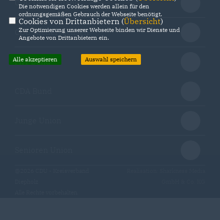
CDU Deutschland
Die notwendigen Cookies werden allein für den
ordnungsgemäßen Gebrauch der Webseite benötigt.
Cookies von Drittanbietern (
Übersicht
)
Zur Optimierung unserer Webseite binden wir Dienste und
CDU Niedersachsen
Angebote von Drittanbietern ein.
Alle akzeptieren
Auswahl speichern
MIT Bund
CDA Bund
Junge Union
Senioren Union
@2026 CDU - Kreisverband
Realisation: Sharkness Media
Diepholz
GmbH & Co. KG
Alle Rechte vorbehalten.