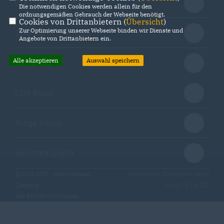
CDU Deutschland
Die notwendigen Cookies werden allein für den
ordnungsgemäßen Gebrauch der Webseite benötigt.
Cookies von Drittanbietern (
Übersicht
)
Zur Optimierung unserer Webseite binden wir Dienste und
CDU Niedersachsen
Angebote von Drittanbietern ein.
Alle akzeptieren
Auswahl speichern
MIT Bund
CDA Bund
Junge Union
Senioren Union
@2026 CDU - Kreisverband
Realisation: Sharkness Media
Diepholz
GmbH & Co. KG
Alle Rechte vorbehalten.