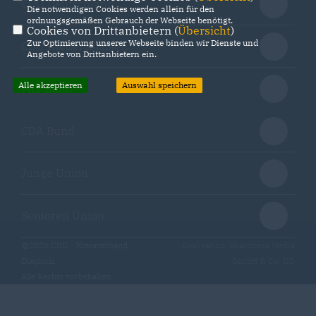
CDU Deutschland
Die notwendigen Cookies werden allein für den
ordnungsgemäßen Gebrauch der Webseite benötigt.
Cookies von Drittanbietern (
Übersicht
)
Zur Optimierung unserer Webseite binden wir Dienste und
CDU Niedersachsen
Angebote von Drittanbietern ein.
Alle akzeptieren
Auswahl speichern
MIT Bund
CDA Bund
Junge Union
Senioren Union
@2026 CDU - Kreisverband
Realisation: Sharkness Media
Diepholz
GmbH & Co. KG
Alle Rechte vorbehalten.