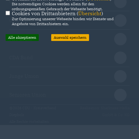
CDU Deutschland
Die notwendigen Cookies werden allein für den
ordnungsgemäßen Gebrauch der Webseite benötigt.
Cookies von Drittanbietern (
Übersicht
)
Zur Optimierung unserer Webseite binden wir Dienste und
CDU Niedersachsen
Angebote von Drittanbietern ein.
Alle akzeptieren
Auswahl speichern
MIT Bund
CDA Bund
Junge Union
Senioren Union
@2026 CDU - Kreisverband
Realisation: Sharkness Media
Diepholz
GmbH & Co. KG
Alle Rechte vorbehalten.