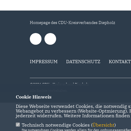
Homepage des CDU-Kreisverbandes Diepholz
IMPRESSUM
DATENSCHUTZ
KONTAKT
@2026 CDU - Kreisverband Diepholz
Alle Rechte vorbehalten.
Cookie Hinweis
Diese Webseite verwendet Cookies, die notwendig si
Webangebot zu verbessern (Website-Optmierung). Fü
jederzeit widerrufen. Weitere Informationen finden
Technisch notwendige Cookies (
Übersicht
)
Die notwendigen Cookies werden allein für den ordnungsgemäßen 