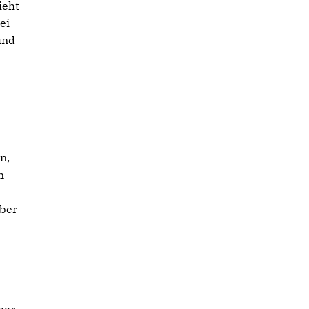
ieht
ei
und
n,
n
über