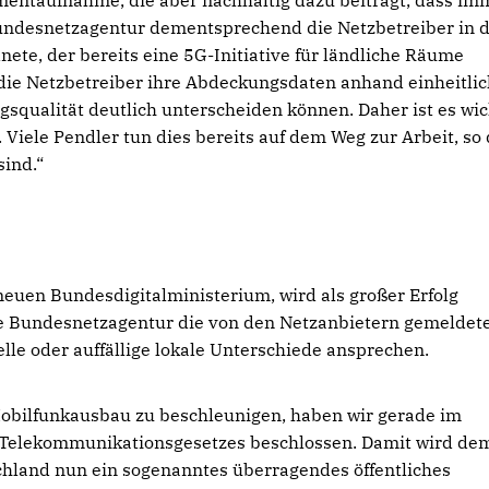
mentaufnahme, die aber nachhaltig dazu beiträgt, dass im
undesnetzagentur dementsprechend die Netzbetreiber in d
nete, der bereits eine 5G-Initiative für ländliche Räume
n die Netzbetreiber ihre Abdeckungsdaten anhand einheitli
squalität deutlich unterscheiden können. Daher ist es wic
Viele Pendler tun dies bereits auf dem Weg zur Arbeit, so
sind.“
euen Bundesdigitalministerium, wird als großer Erfolg
die Bundesnetzagentur die von den Netzanbietern gemeldet
lle oder auffällige lokale Unterschiede ansprechen.
obilfunkausbau zu beschleunigen, haben wir gerade im
Telekommunikationsgesetzes beschlossen. Damit wird de
chland nun ein sogenanntes überragendes öffentliches