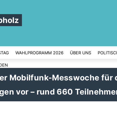
pholz
STAG
WAHLPROGRAMM 2026
ÜBER UNS
POLITIS
RDEN
der Mobilfunk-Messwoche für 
egen vor – rund 660 Teilnehm