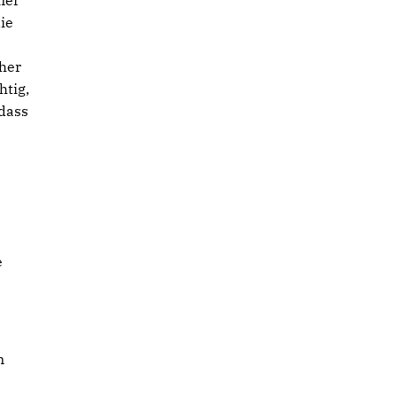
mer
ie
cher
htig,
 dass
e
m