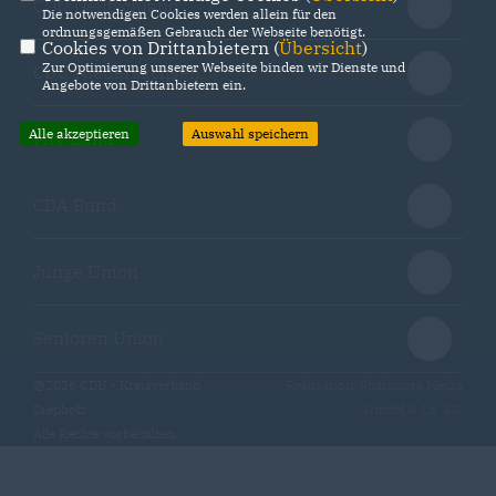
CDU Deutschland
Die notwendigen Cookies werden allein für den
ordnungsgemäßen Gebrauch der Webseite benötigt.
Cookies von Drittanbietern (
Übersicht
)
Zur Optimierung unserer Webseite binden wir Dienste und
CDU Niedersachsen
Angebote von Drittanbietern ein.
Alle akzeptieren
Auswahl speichern
MIT Bund
CDA Bund
Junge Union
Senioren Union
@2026 CDU - Kreisverband
Realisation: Sharkness Media
Diepholz
GmbH & Co. KG
Alle Rechte vorbehalten.