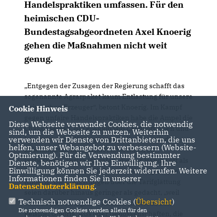
Handelspraktiken umfassen. Für den
heimischen CDU-
Bundestagsabgeordneten Axel Knoerig
gehen die Maßnahmen nicht weit
genug.
Entgegen der Zusagen der Regierung schafft das
sogenannte Agrarpaket kaum Entlastung für unsere
heimischen Erzeuger“, betont Knoerig. Im Kampf
Cookie Hinweis
gegen unfaire Handelspraktiken habe die Ampel die
Diese Webseite verwendet Cookies, die notwendig
Chance vertan, die Position von Landwirtinnen und
sind, um die Webseite zu nutzen. Weiterhin
Landwirten bei Vertragsverhandlungen mit dem
verwenden wir Dienste von Drittanbietern, die uns
helfen, unser Webangebot zu verbessern (Website-
Lebensmitteleinzelhandel tatsächlich zu
Optmierung). Für die Verwendung bestimmter
verbessern. „Vertragsstrafen, die der Handel oft als
Dienste, benötigen wir Ihre Einwilligung. Ihre
Einwilligung können Sie jederzeit widerrufen. Weitere
Druckmittel einsetzt, bleiben weiter möglich“, so
Informationen finden Sie in unserer
Knoerig. Die Entlastungen über die Tarifglättung
Datenschutzerklärung
.
seien darüber hinaus geringer als gedacht, „weil
Technisch notwendige Cookies (
Übersicht
)
viele Betriebe aufgrund ihrer Rechtsform, zum
Die notwendigen Cookies werden allein für den
Beispiel GmbHs, AGs oder Genossenschaften, die