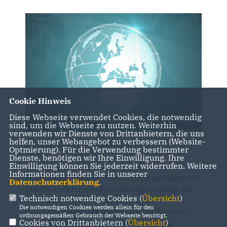
Cookie Hinweis
Diese Webseite verwendet Cookies, die notwendig
sind, um die Webseite zu nutzen. Weiterhin
verwenden wir Dienste von Drittanbietern, die uns
helfen, unser Webangebot zu verbessern (Website-
Kreation: CDU / Aykhan Guliyev
Optmierung). Für die Verwendung bestimmter
Dienste, benötigen wir Ihre Einwilligung. Ihre
Einwilligung können Sie jederzeit widerrufen. Weitere
Informationen finden Sie in unserer
So wurden der Sulinger Stadtverwaltung insgesamt
Datenschutzerklärung
.
653.680 Euro für zwei Förderanträge bewilligt. Bei
Technisch notwendige Cookies (
Übersicht
)
der Umstellung auf ein naturnahes
Die notwendigen Cookies werden allein für den
Grünflächenmanagement werden das Erstellen
ordnungsgemäßen Gebrauch der Webseite benötigt.
Cookies von Drittanbietern (
Übersicht
)
eines Pflegekonzeptes und die Beschaffung