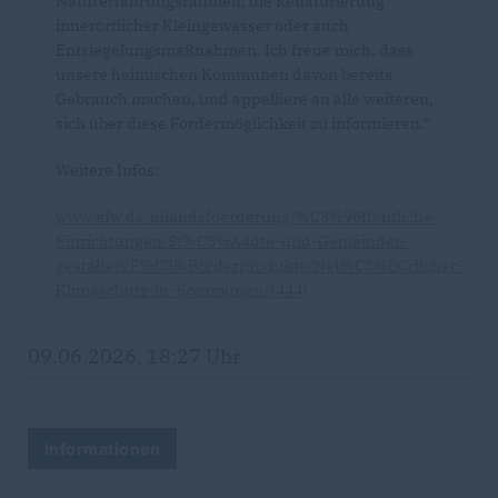
Naturerfahrungsräumen, die Renaturierung
innerörtlicher Kleingewässer oder auch
Entsiegelungsmaßnahmen. Ich freue mich, dass
unsere heimischen Kommunen davon bereits
Gebrauch machen, und appelliere an alle weiteren,
sich über diese Fördermöglichkeit zu informieren.“
Weitere Infos:
www.kfw.de/inlandsfoerderung/%C3%96ffentliche-
Einrichtungen/St%C3%A4dte-und-Gemeinden-
gestalten/F%C3%B6rderprodukte/Nat%C3%BCrlicher-
Klimaschutz-in-Kommunen-(444)
09.06.2026, 18:27 Uhr
Informationen