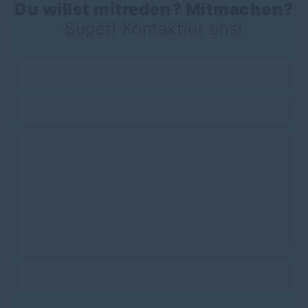
Du willst mitreden? Mitmachen?
Beteiligung und einen spannenden Abend!
Super! Kontaktier uns!
#kreisparteitag #
cdu
#
diepholz
Axel Knoerig Marcel Scharrelmann Christian Haase