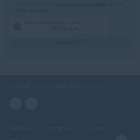
Ich akzeptiere die
Datenschutzbestimmungen
und
habe sie gelesen.
*
Anti-Roboter-Verifizierung
Hier klicken
Friendly
Captcha ⇗
ABSCHICKEN
Homepage des CDU-Kreisverbandes Diepholz
IMPRESSUM
DATENSCHUTZ
KONTAKT