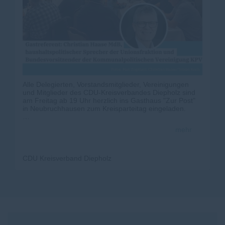
Alle Delegierten, Vorstandsmitglieder, Vereinigungen
und Mitglieder des CDU-Kreisverbandes Diepholz sind
am Freitag ab 19 Uhr herzlich ins Gasthaus "Zur Post"
in Neubruchhausen zum Kreisparteitag eingeladen.
Auf dem Programm stehen unter anderem die Wahl des
mehr
Ersten Vorsitzenden sowie weitere wichtige Themen für
unseren Kreisverband.
Besonders freuen wir uns auf Christian Haase MdB,
CDU Kreisverband Diepholz
haushaltspolitischer Sprecher der CDU/CSU-
Bundestagsfraktion und Bundesvorsitzender der
Kommunalpolitischen Vereinigung (KPV). Er wird
Impulse zu aktuellen Herausforderungen in der Bundes-
und Kommunalpolitik geben und steht anschließend für
Diskussionen zur Verfügung.
Der CDU-Kreisverband Diepholz freut sich auf eine rege