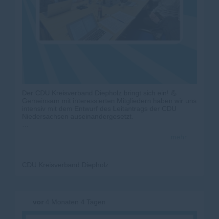
Der CDU Kreisverband Diepholz bringt sich ein! 💪
Gemeinsam mit interessierten Mitgliedern haben wir uns
intensiv mit dem Entwurf des Leitantrags der CDU
Niedersachsen auseinandergesetzt.
In einer engagierten Diskussion wurden Ideen
mehr
entwickelt, Inhalte hinterfragt und konkrete
Änderungsvorschläge erarbeitet. Diese bringen wir nun
in den weiteren Prozess zum Landesparteitag ein.
CDU Kreisverband Diepholz
So lebt innerparteiliche Demokratie ? durch Mitwirkung,
Austausch und klare Positionen vor Ort. #
CDU
#
CDUNiedersachsen
#
diepholz
#
KreisverbandDiepholz
#
leitantrag
vor
4 Monaten 4 Tagen