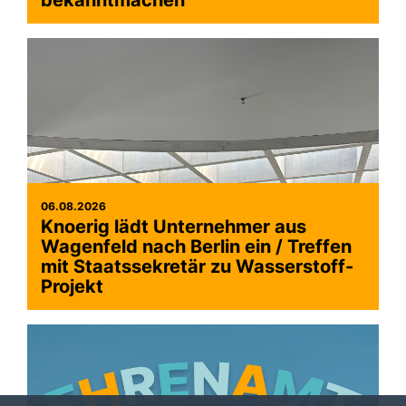
bekanntmachen
06.08.2026
Knoerig lädt Unternehmer aus
Wagenfeld nach Berlin ein / Treffen
mit Staatssekretär zu Wasserstoff-
Projekt