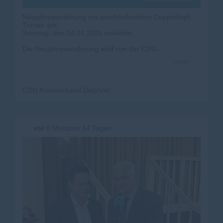
Neujahrswanderung mit anschließendem Doppelkopf-
Turnier am
Sonntag ,den 04.01.2026 einladen.
Die Neujahrswanderung wird von der CDU-
Samtgemeinde
mehr
Kirchdorf ausgerichtet.
Nachfolgend der Ablauf:
CDU Kreisverband Diepholz
10.00 Uhr freiwillige Teilnahme am Gottesdienst im
Gemeindehaus, Marktstraße 3 in
27245 Kirchdorf
vor
8 Monaten 14 Tagen
11.00 Uhr Start der Wanderung ab Landhotel
Baumannshof,
Kuppendorfer Straße 2 in 27245 Kirchdorf
13.00 Uhr Kohl+Pinkel-Essen im Landhotel
Baumannshof
14.30 Uhr Doppelkopf-Turnier im Landhotel
Baumannshof
Für die drei bestplatzierten Teilnehmenden sind
attraktive Preise vorgesehen.